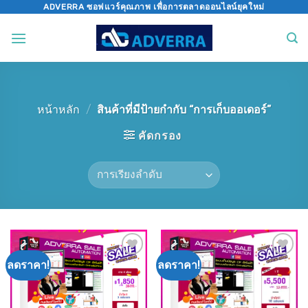
Skip
ADVERRA ซอฟแวร์คุณภาพ เพื่อการตลาดออนไลน์ยุคใหม่
to
content
หน้าหลัก
/
สินค้าที่มีป้ายกำกับ “การเก็บออเดอร์”
คัดกรอง
ลดราคา!
ลดราคา!
Add to
Add to
wishlist
wishlist