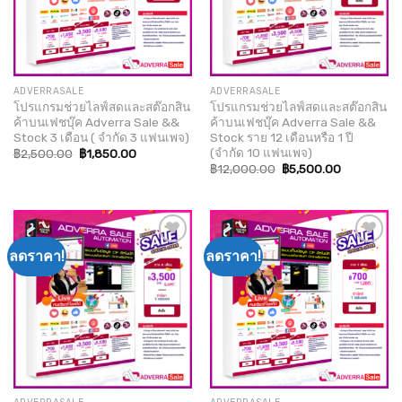
ADVERRASALE
ADVERRASALE
โปรแกรมช่วยไลฟ์สดและสต๊อกสิน
โปรแกรมช่วยไลฟ์สดและสต๊อกสิน
ค้าบนเฟชบุ๊ค Adverra Sale &&
ค้าบนเฟชบุ๊ค Adverra Sale &&
Stock 3 เดือน ( จำกัด 3 แฟนเพจ)
Stock ราย 12 เดือนหรือ 1 ปี
(จำกัด 10 แฟนเพจ)
Original
Current
฿
2,500.00
฿
1,850.00
price
price
Original
Current
฿
12,000.00
฿
5,500.00
was:
is:
price
price
฿2,500.00.
฿1,850.00.
was:
is:
฿12,000.00.
฿5,500.00.
ลดราคา!
ลดราคา!
Add to
Add to
wishlist
wishlist