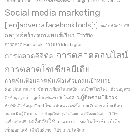
Line OA
Facebook Tool
Line@
includedatafacebook
Social media marketing
[:en]adverrafacebooktools[:]
กดไลค์อัตโนมัติ
กลยุทธ์สร้างคอนเทนต์เรียก Traffic
การตลาด Facebook
การตลาด Instagram
การตลาดออนไลน์
การตลาดดิจิทัล
การตลาดโซเชียลมีเดีย
การเพิ่มเพื่อนควรเพิ่มเพื่อนด้วยกลุ่มเป้าหมาย
คอมเม้นแฟนเพจ
จัดการเพื่อนในเฟสบุ๊ค
ดันโพสโปรไฟล์
ดึงข้อมูลfb
นผู้ติดตามTiktok
ดึงข้อมูลลูกค้า
ถูกใจแฟนเพจอัตโนมัติ
ฟังก์ชันดึงข้อมูล Feed โพสแฟนเพจเฟชบุ๊ค
ยกเลิกคำขอเป็นเพื่อน
ระบบเพิ่มผู้ติดตาม
ลบข้อมูลโพสกลุ่มอัตโนมัติ
ออโต้คอมเม้นท์
ออโต้โพส
เคล็ดลับใช้ adverra
เทคนิคโซเชียลมีเดีย
เครื่องมือฟรี
เพิ่มยอดไลค์
เพิ่มไลค์เพจ
โปรแกรมไลฟ์สด