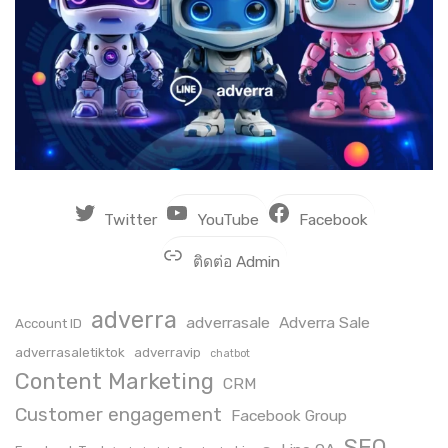
Twitter
YouTube
Facebook
ติดต่อ Admin
adverra
adverrasale
Adverra Sale
Account ID
adverrasaletiktok
adverravip
chatbot
Content Marketing
CRM
Customer engagement
Facebook Group
SEO