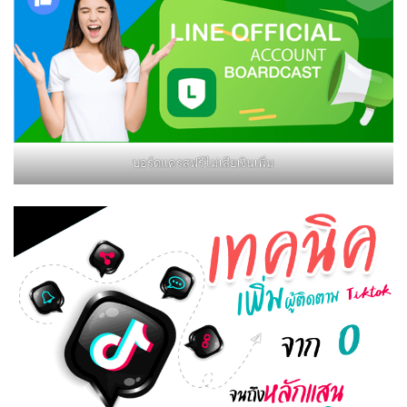
บอร์ดแครสฟรีไม่เสียเงินเพิ่ม