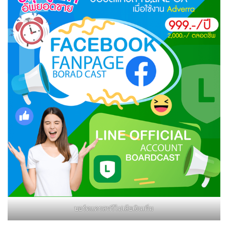
บอร์ดแครสฟรีไม่เสียเงินเพิ่ม