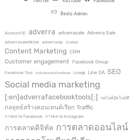
Twitter
YouTube
Facebook
ติดต่อ Admin
adverra
adverrasale
Adverra Sale
Account ID
adverrasaletiktok
adverravip
chatbot
Content Marketing
CRM
Customer engagement
Facebook Group
SEO
Line OA
Facebook Tool
Line@
includedatafacebook
Social media marketing
[:en]adverrafacebooktools[:]
กดไลค์อัตโนมัติ
กลยุทธ์สร้างคอนเทนต์เรียก Traffic
การตลาด Facebook
การตลาด Instagram
การตลาดออนไลน์
การตลาดดิจิทัล