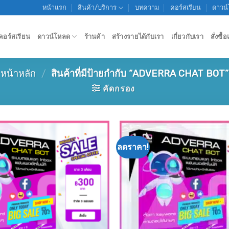
หน้าแรก
สินค้า/บริการ
บทความ
คอร์สเรียน
ดาวน
คอร์สเรียน
ดาวน์โหลด
ร้านค้า
สร้างรายได้กับเรา
เกี่ยวกับเรา
สั่งซื
หน้าหลัก
/
สินค้าที่มีป้ายกำกับ “ADVERRA CHAT BOT”
คัดกรอง
ลดราคา!
Add to
wishlist