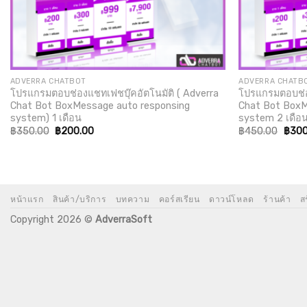
ADVERRA CHATBOT
ADVERRA CHATB
โปรแกรมตอบช่องแชทเฟชบุ๊คอัตโนมัติ ( Adverra
โปรแกรมตอบช่อง
Chat Bot BoxMessage auto responsing
Chat Bot BoxM
system) 1 เดือน
system 2 เดือ
Original
Current
Origi
฿
350.00
฿
200.00
฿
450.00
฿
300
price
price
price
was:
is:
was:
฿350.00.
฿200.00.
฿450
หน้าแรก
สินค้า/บริการ
บทความ
คอร์สเรียน
ดาวน์โหลด
ร้านค้า
ส
Copyright 2026 ©
AdverraSoft