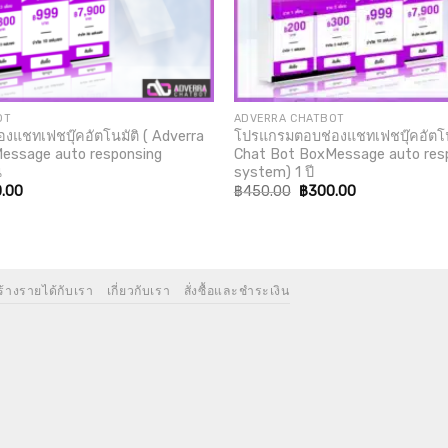
OT
ADVERRA CHATBOT
แชทเฟชบุ๊คอัตโนมัติ ( Adverra
โปรแกรมตอบช่องแชทเฟชบุ๊คอัตโน
essage auto responsing
Chat Bot BoxMessage auto res
น
system) 1 ปี
nal
Current
Original
Current
.00
฿
450.00
฿
300.00
price
price
price
is:
was:
is:
.00.
฿300.00.
฿450.00.
฿300.00.
ร้างรายได้กับเรา
เกี่ยวกับเรา
สั่งซื้อและชำระเงิน