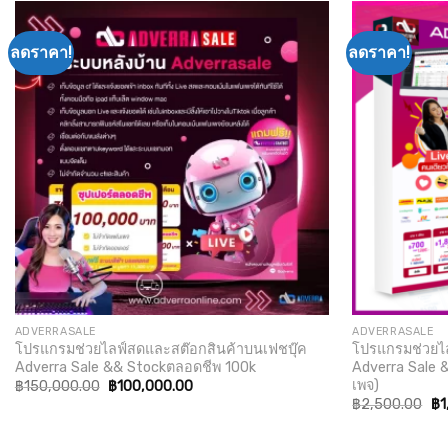
ลดราคา!
ลดราคา!
Add to
wishlist
ADVERRASALE
ADVERRASALE
โปรแกรมช่วยไลฟ์สดและสต๊อกสินค้าบนเฟชบุ๊ค
โปรแกรมช่วยไล
Adverra Sale && Stockตลอดชีพ 100k
Adverra Sale 
เพจ)
Original
Current
฿
150,000.00
฿
100,000.00
price
price
Ori
฿
2,500.00
฿
1
was:
is:
pr
฿150,000.00.
฿100,000.00.
wa
฿2