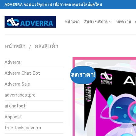
Skip
ADVERRA ซอฟแวร์คุณภาพ เพื่อการตลาดออนไลน์ยุคใหม่
to
content
หน้าแรก
สินค้า/บริการ
บทความ
หน้าหลัก
/
คลังสินค้า
Adverra
Adverra Chat Bot
ลดราคา!
Adverra Sale
adverrapostpro
ai chatbot
Apppost
free tools adverra