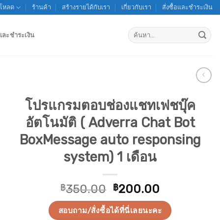
์โหลด
ร้านค้า
สร้างรายได้กับเรา
เกี่ยวกับเรา
สั่งซื้อและชำระเงิน
ค้นหา:
้อและชำระเงิน
โปรแกรมตอบช่องแชทเฟชบุ๊ค
อัตโนมัติ ( Adverra Chat Bot
BoxMessage auto responsing
system) 1 เดือน
Original
Current
฿
350.00
฿
200.00
price
price
was:
is:
สอบถาม/สั่งซื้อได้ที่นี่เลยนะคะ