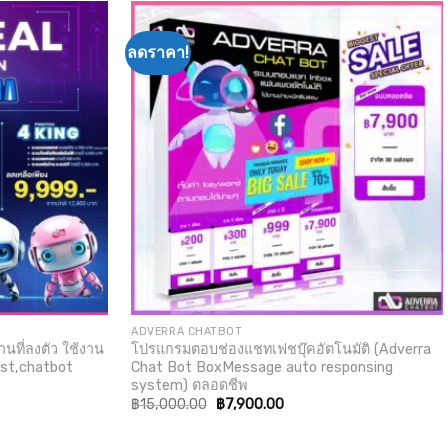
ลดราคา!
Add to
Add to
wishlist
wishlist
ADVERRA CHATBOT
านที่ลงตัว ใช้งาน
โปรแกรมตอบช่องแชทเฟชบุ๊คอัตโนมัติ (Adverra
ost,chatbot
Chat Bot BoxMessage auto responsing
system) ตลอดชีพ
Original
Current
฿
15,000.00
฿
7,900.00
price
price
0.
was:
is:
฿15,000.00.
฿7,900.00.