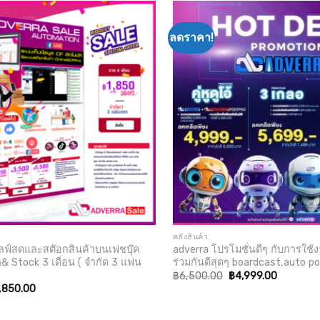
ลดราคา!
Add to
wishlist
คลังสินค้า
ฟ์สดและสต๊อกสินค้าบนเฟชบุ๊ค
adverra โปรโมชั่นดีๆ กับการใช้ง
&& Stock 3 เดือน ( จำกัด 3 แฟน
ร่วมกันดีสุดๆ boardcast,auto p
Original
Current
฿
6,500.00
฿
4,999.00
price
price
ginal
Current
,850.00
was:
is:
ice
price
฿6,500.00.
฿4,999.0
s:
is:
,500.00.
฿1,850.00.