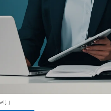
ี่ […]