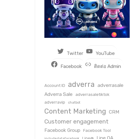
Twitter
YouTube
Facebook
ติดต่อ Admin
adverra
adverrasale
Account ID
Adverra Sale
adverrasaletiktok
adverravip
chatbot
Content Marketing
CRM
Customer engagement
Facebook Group
Facebook Tool
Line OA
Line@
includedatafacebook