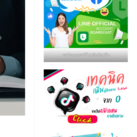
บอร์ดแครสฟรีไม่เสียเงินเพิ่ม