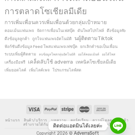
การตลาดโซเชียลมีเดีย
การเพิ่มเพื่อนควรเพิ่มเพื่อนด้วยกลุ่มเป้าหมาย
คอมเม้นแฟนเพจ
จัดการเพื่อนในเฟสบุ๊ค
ดันโพสโปรไฟล์
ดึงข้อมูลfb
นผู้ติดตามTiktok
ดึงข้อมูลลูกค้า
ถูกใจแฟนเพจอัตโนมัติ
ฟังก์ชันดึงข้อมูล Feed โพสแฟนเพจเฟชบุ๊ค
ยกเลิกคำขอเป็นเพื่อน
ระบบเพิ่มผู้ติดตาม
ลบข้อมูลโพสกลุ่มอัตโนมัติ
ออโต้คอมเม้นท์
ออโต้โพส
เคล็ดลับใช้ adverra
เทคนิคโซเชียลมีเดีย
เครื่องมือฟรี
เพิ่มยอดไลค์
เพิ่มไลค์เพจ
โปรแกรมไลฟ์สด
หน้าแรก
สินค้า/บริการ
บทความ
คอร์สเรียน
ดาวน์โหลด
ร้านค้า
สร้างรายได้กับเรา
เกี่ยวกับเรา
สั่งซื้อและชำระเงิน
ติดต่อแอดมินได้เลยค่ะ
Copyright 2026 ©
AdverraSoft