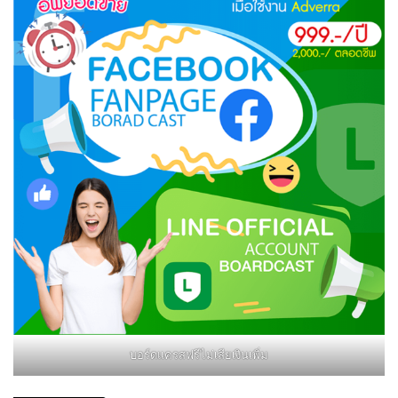
บอร์ดแครสฟรีไม่เสียเงินเพิ่ม