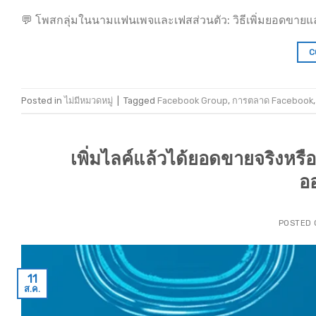
💬 โพสกลุ่มในนามแฟนเพจและเฟสส่วนตัว: วิธีเพิ่มยอดขายแ
C
Posted in
ไม่มีหมวดหมู่
|
Tagged
Facebook Group
,
การตลาด Facebook
เพิ่มไลค์แล้วได้ยอดขายจริงห
ออ
POSTED
11
ส.ค.