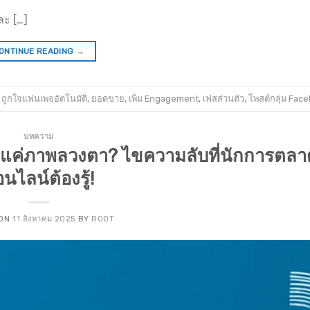
ละ […]
ONTINUE READING
→
,
ถูกใจแฟนเพจอัตโนมัติ
,
ยอดขาย
,
เพิ่ม Engagement
,
เฟสส่วนตัว
,
โพสต์กลุ่ม Fac
บทความ
รือแค่ภาพลวงตา? ไขความลับที่นักการตลา
นไลน์ต้องรู้!
 ON
11 สิงหาคม 2025
BY
ROOT