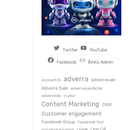
Twitter
YouTube
Facebook
ติดต่อ Admin
adverra
adverrasale
Account ID
Adverra Sale
adverrasaletiktok
adverravip
chatbot
Content Marketing
CRM
Customer engagement
Facebook Group
Facebook Tool
Line OA
Line@
includedatafacebook