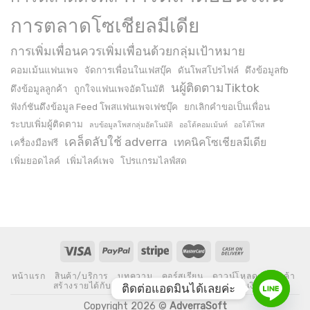
การตลาดโซเชียลมีเดีย
การเพิ่มเพื่อนควรเพิ่มเพื่อนด้วยกลุ่มเป้าหมาย
คอมเม้นแฟนเพจ
จัดการเพื่อนในเฟสบุ๊ค
ดันโพสโปรไฟล์
ดึงข้อมูลfb
นผู้ติดตามTiktok
ดึงข้อมูลลูกค้า
ถูกใจแฟนเพจอัตโนมัติ
ฟังก์ชันดึงข้อมูล Feed โพสแฟนเพจเฟชบุ๊ค
ยกเลิกคำขอเป็นเพื่อน
ระบบเพิ่มผู้ติดตาม
ลบข้อมูลโพสกลุ่มอัตโนมัติ
ออโต้คอมเม้นท์
ออโต้โพส
เคล็ดลับใช้ adverra
เทคนิคโซเชียลมีเดีย
เครื่องมือฟรี
เพิ่มยอดไลค์
เพิ่มไลค์เพจ
โปรแกรมไลฟ์สด
หน้าแรก
สินค้า/บริการ
บทความ
คอร์สเรียน
ดาวน์โหลด
ร้านค้า
สร้างรายได้กับเรา
เกี่ยวกับเรา
สั่งซื้อและชำระเงิน
ติดต่อแอดมินได้เลยค่ะ
Copyright 2026 ©
AdverraSoft