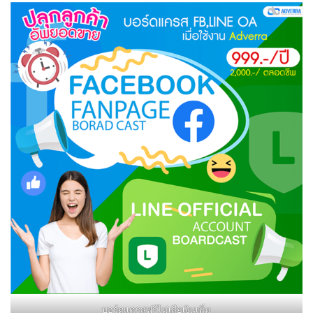
บอร์ดแครสฟรีไม่เสียเงินเพิ่ม