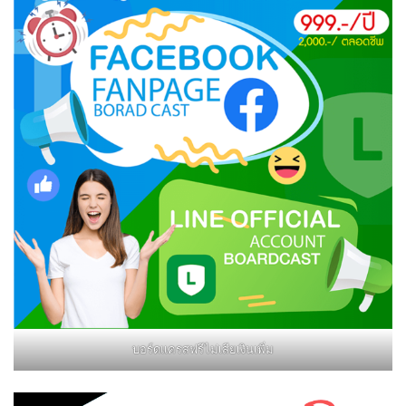
บอร์ดแครสฟรีไม่เสียเงินเพิ่ม