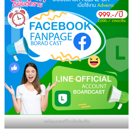
บอร์ดแครสฟรีไม่เสียเงินเพิ่ม