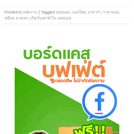
Posted in
บทความ
|
Tagged
บอลนอก
,
บอลไทย
,
บาคาร่า
,
ราคาบอล
,
สล๊อต
,
สายเทา
,
เกิดเว็บเทาทำไง
,
แทงบอล