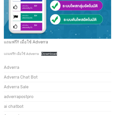
แถมฟรี!! เมื่อใช้ Adverra
แถมฟรี!! เมื่อใช้ Adverra
Download
Adverra
Adverra Chat Bot
Adverra Sale
adverrapostpro
ai chatbot