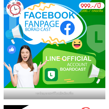
บอร์ดแครสฟรีไม่เสียเงินเพิ่ม