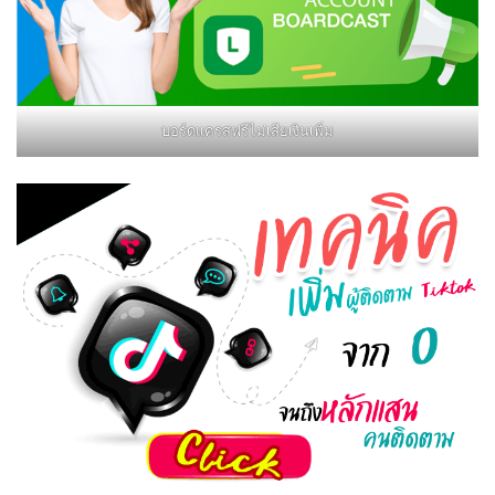
บอร์ดแครสฟรีไม่เสียเงินเพิ่ม