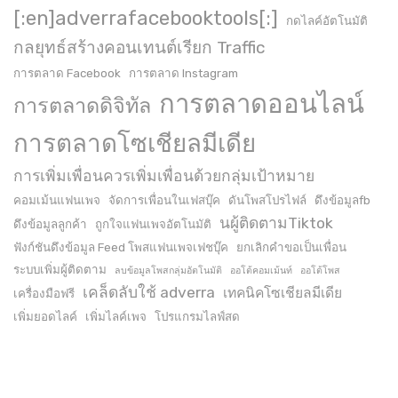
[:en]adverrafacebooktools[:]
กดไลค์อัตโนมัติ
กลยุทธ์สร้างคอนเทนต์เรียก Traffic
การตลาด Facebook
การตลาด Instagram
การตลาดออนไลน์
การตลาดดิจิทัล
การตลาดโซเชียลมีเดีย
การเพิ่มเพื่อนควรเพิ่มเพื่อนด้วยกลุ่มเป้าหมาย
คอมเม้นแฟนเพจ
จัดการเพื่อนในเฟสบุ๊ค
ดันโพสโปรไฟล์
ดึงข้อมูลfb
นผู้ติดตามTiktok
ดึงข้อมูลลูกค้า
ถูกใจแฟนเพจอัตโนมัติ
ฟังก์ชันดึงข้อมูล Feed โพสแฟนเพจเฟชบุ๊ค
ยกเลิกคำขอเป็นเพื่อน
ระบบเพิ่มผู้ติดตาม
ลบข้อมูลโพสกลุ่มอัตโนมัติ
ออโต้คอมเม้นท์
ออโต้โพส
เคล็ดลับใช้ adverra
เทคนิคโซเชียลมีเดีย
เครื่องมือฟรี
เพิ่มยอดไลค์
เพิ่มไลค์เพจ
โปรแกรมไลฟ์สด