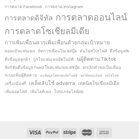
การตลาด Facebook
การตลาด Instagram
การตลาดออนไลน์
การตลาดดิจิทัล
การตลาดโซเชียลมีเดีย
การเพิ่มเพื่อนควรเพิ่มเพื่อนด้วยกลุ่มเป้าหมาย
คอมเม้นแฟนเพจ
จัดการเพื่อนในเฟสบุ๊ค
ดันโพสโปรไฟล์
ดึงข้อมูลfb
นผู้ติดตามTiktok
ดึงข้อมูลลูกค้า
ถูกใจแฟนเพจอัตโนมัติ
ฟังก์ชันดึงข้อมูล Feed โพสแฟนเพจเฟชบุ๊ค
ยกเลิกคำขอเป็นเพื่อน
ระบบเพิ่มผู้ติดตาม
ลบข้อมูลโพสกลุ่มอัตโนมัติ
ออโต้คอมเม้นท์
ออโต้โพส
เคล็ดลับใช้ adverra
เทคนิคโซเชียลมีเดีย
เครื่องมือฟรี
เพิ่มยอดไลค์
เพิ่มไลค์เพจ
โปรแกรมไลฟ์สด