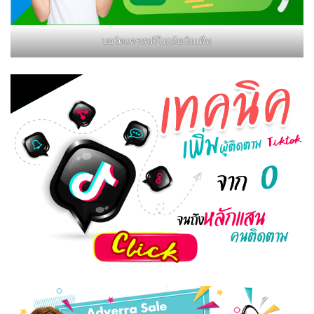
บอร์ดแครสฟรีไม่เสียเงินเพิ่ม