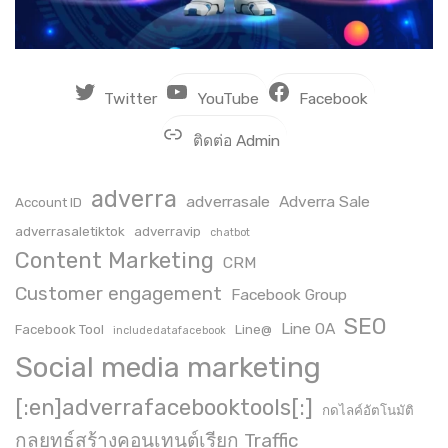
Twitter
YouTube
Facebook
ติดต่อ Admin
adverra
adverrasale
Adverra Sale
Account ID
adverrasaletiktok
adverravip
chatbot
Content Marketing
CRM
Customer engagement
Facebook Group
SEO
Line OA
Facebook Tool
Line@
includedatafacebook
Social media marketing
[:en]adverrafacebooktools[:]
กดไลค์อัตโนมัติ
กลยุทธ์สร้างคอนเทนต์เรียก Traffic