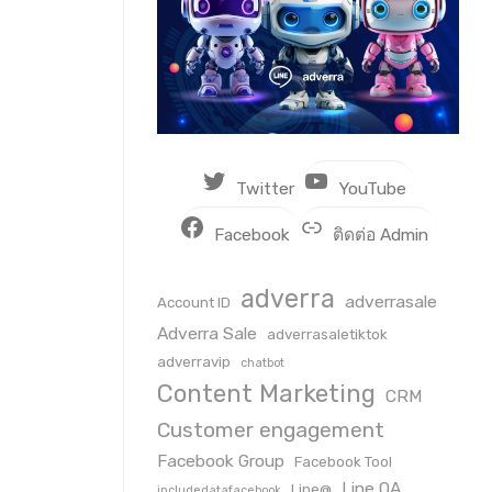
Twitter
YouTube
Facebook
ติดต่อ Admin
adverra
adverrasale
Account ID
Adverra Sale
adverrasaletiktok
adverravip
chatbot
Content Marketing
CRM
Customer engagement
Facebook Group
Facebook Tool
Line OA
Line@
includedatafacebook