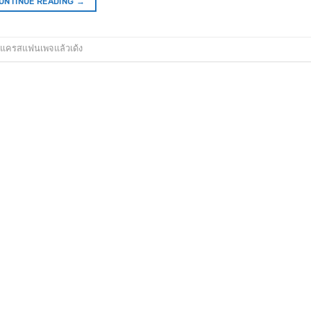
ONTINUE READING
→
แครสแฟนเพจแล้วเด้ง