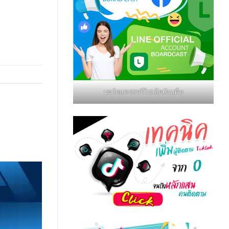
บอร์ดแครสฟรีไม่เสียเงินเพิ่ม