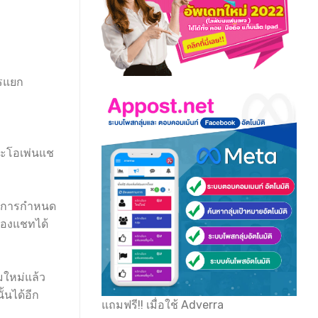
ารแยก
่ละโอเพ่นแช
สม การกำหนด
ห้องแชทได้
วมใหม่แล้ว
้นได้อีก
แถมฟรี!! เมื่อใช้ Adverra