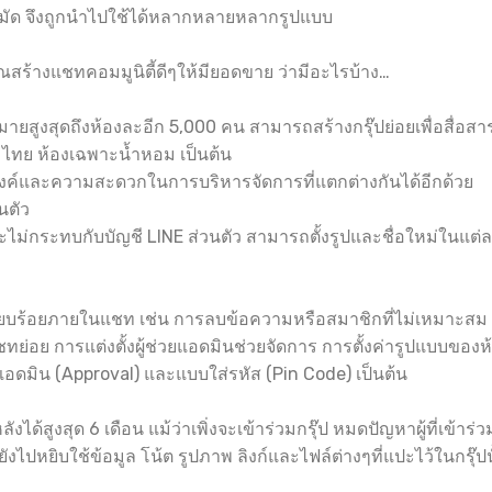
่หมัด จึงถูกนำไปใช้ได้หลากหลายหลากรูปแบบ
ณสร้างแชทคอมมูนิตี้ดีๆให้มียอดขาย ว่ามีอะไรบ้าง…
ายสูงสุดถึงห้องละอีก 5,000 คน สามารถสร้างกรุ๊ปย่อยเพื่อสื่อส
นมไทย ห้องเฉพาะน้ำหอม เป็นต้น
สงค์และความสะดวกในการบริหารจัดการที่แตกต่างกันได้อีกด้วย
นตัว
้จะไม่กระทบกับบัญชี LINE ส่วนตัว สามารถตั้งรูปและชื่อใหม่ในแต
วามเรียบร้อยภายในแชท เช่น การลบข้อความหรือสมาชิกที่ไม่เหมาะ
ทย่อย การแต่งตั้งผู้ช่วยแอดมินช่วยจัดการ การตั้งค่ารูปแบบของ
อดมิน (Approval) และแบบใส่รหัส (Pin Code) เป็นต้น
ด้สูงสุด 6 เดือน แม้ว่าเพิ่งจะเข้าร่วมกรุ๊ป หมดปัญหาผู้ที่เข้าร่
งไปหยิบใช้ข้อมูล โน้ต รูปภาพ ลิงก์และไฟล์ต่างๆที่แปะไว้ในกรุ๊ปนั