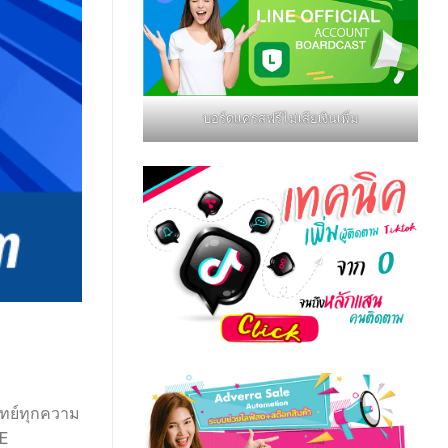
บอร์ดแครสฟรีไม่เสียเงินเพิ่ม
จทย์ทุกความ
NE