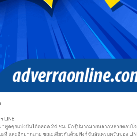
ย
ฯ LINE
กันมาพูดคุยแบ่งปันได้ตลอด 24 ชม. มีกรุ๊ปมากมายหลากหลายตอบโ
ุน ไอที และอีกมากมาย ขณะเดียวกันด้วยฟังก์ชันอันครบครันของ LI