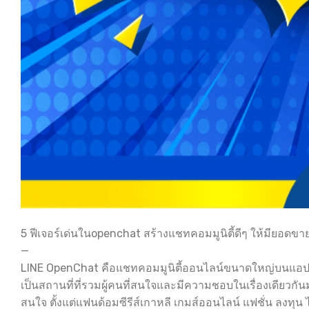
5 ฟีเจอร์เด่นในopenchat สร้างแชทคอมมูนิตี้ดีๆ ให้มียอดขา
—
LINE OpenChat คือแชทคอมมูนิตี้ออนไลน์ขนาดใหญ่บนแอป
เป็นสถานที่ที่รวมผู้คนที่สนใจและมีความชอบในเรื่องเดียว
สนใจ ตั้งแต่แฟนด้อมซีรีส์เกาหลี เกมส์ออนไลน์ แฟชั่น ลงท