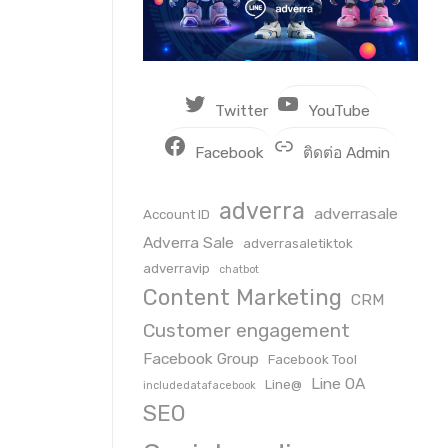
Twitter
YouTube
Facebook
ติดต่อ Admin
adverra
adverrasale
Account ID
Adverra Sale
adverrasaletiktok
adverravip
chatbot
Content Marketing
CRM
Customer engagement
Facebook Group
Facebook Tool
Line OA
Line@
includedatafacebook
SEO