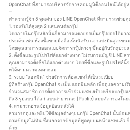
OpenChat ที่สามารถบริหารจัดการคอมมูนิตี้ออนไลน์ได้อยู
—
ทำความรู้จัก 5 จุดเด่น ของ LINE OpenChat ที่สามารถช่วยคุ
1. รองรับได้สูงสุด 2 แสนคนต่อกรุ๊ป
โดยภายในกรุ๊ปหลักนั้นก็สามารถแตกย่อยเป็นกรุ๊ปย่อยได้มากม
ประเด็น เช่น ห้องซื้อขายมือถือเน้นนัดรับ แจกแบ่งปันสูตรข
โดยคุณสามารถออกแบบจัดการกรุ๊ปต่างๆ ขึ้นอยู่กับวัตถุประ
2. ตั้งชื่อและรูปโปรไฟล์แยกต่างหาก ไม่รบกวนบัญชี LINE ส่ว
คุณสามารถตั้งชื่อได้แยกต่างหาก โดยที่ชื่อและรูปโปรไฟล์นี
ทได้ตามความเหมาะสม
3. ระบบ “แอดมิน” ช่วยจัดการห้องแชทให้เป็นระเบียบ
ผู้ที่สร้างกรุ๊ป OpenChat จะเป็น แอดมินหลัก เพื่อดูแลค
จำนวนสมาชิก การตั้งค่าการเข้าร่วมแชท สร้างหรือลบกรุ๊ปแช
ถึง 3 รูปแบบ ได้แก่ แบบสาธารณะ (Public) แบบคัดกรองโดยแ
4. สามารถอ่านข้อมูลย้อนหลังได้
สามารถดูและหยิบใช้ข้อมูลต่างๆบนกรุ๊ป OpenChat นั้นย้อนหลังไ
ตามข้อมูลไม่ทัน ซึ่งนอกจากข้อมูลที่พูดคุยบนหน้าแชทแล้ว ก็ยั
ด้วย