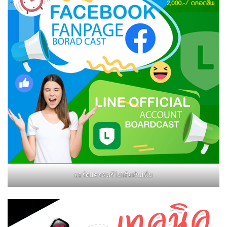
บอร์ดแครสฟรีไม่เสียเงินเพิ่ม