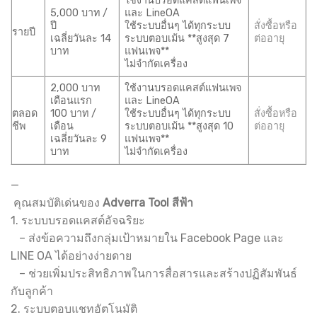
ใช้งานบรอดแคสต์แฟนเพจ
5,000 บาท /
และ LineOA
ปี
ใช้ระบบอื่นๆ ได้ทุกระบบ
สั่งซื้อหรือ
รายปี
เฉลี่ยวันละ 14
ระบบตอบเม้น **สูงสุด 7
ต่ออายุ
บาท
แฟนเพจ**
ไม่จำกัดเครื่อง
2,000 บาท
ใช้งานบรอดแคสต์แฟนเพจ
เดือนแรก
และ LineOA
ตลอด
100 บาท /
ใช้ระบบอื่นๆ ได้ทุกระบบ
สั่งซื้อหรือ
ชีพ
เดือน
ระบบตอบเม้น **สูงสุด 10
ต่ออายุ
เฉลี่ยวันละ 9
แฟนเพจ**
บาท
ไม่จำกัดเครื่อง
—
คุณสมบัติเด่นของ
Adverra Tool สีฟ้า
1. ระบบบรอดแคสต์อัจฉริยะ
– ส่งข้อความถึงกลุ่มเป้าหมายใน Facebook Page และ
LINE OA ได้อย่างง่ายดาย
– ช่วยเพิ่มประสิทธิภาพในการสื่อสารและสร้างปฏิสัมพันธ์
กับลูกค้า
2. ระบบตอบแชทอัตโนมัติ