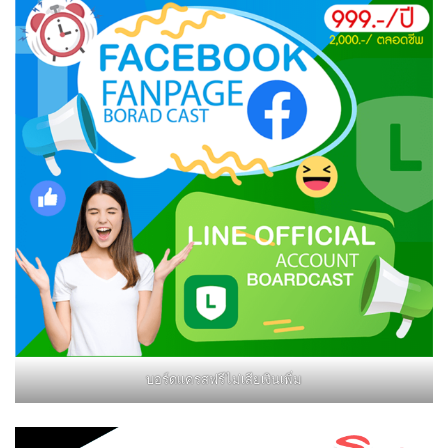
บอร์ดแครสฟรีไม่เสียเงินเพิ่ม