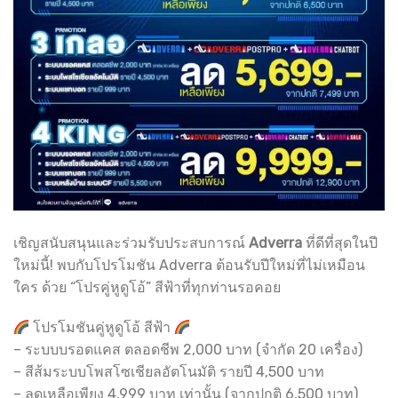
เชิญสนับสนุนและร่วมรับประสบการณ์
Adverra
ที่ดีที่สุดในปี
ใหม่นี้! พบกับโปรโมชัน Adverra ต้อนรับปีใหม่ที่ไม่เหมือน
ใคร ด้วย “โปรคู่หูดูโอ้” สีฟ้าที่ทุกท่านรอคอย
โปรโมชันคู่หูดูโอ้ สีฟ้า
– ระบบบรอดแคส ตลอดชีพ 2,000 บาท (จำกัด 20 เครื่อง)
– สีส้มระบบโพสโซเชียลอัตโนมัติ รายปี 4,500 บาท
– ลดเหลือเพียง 4,999 บาท เท่านั้น (จากปกติ 6,500 บาท)