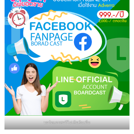
บอร์ดแครสฟรีไม่เสียเงินเพิ่ม