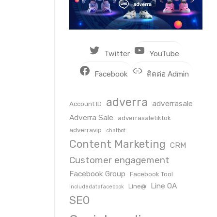
Twitter
YouTube
Facebook
ติดต่อ Admin
adverra
adverrasale
Account ID
Adverra Sale
adverrasaletiktok
adverravip
chatbot
Content Marketing
CRM
Customer engagement
Facebook Group
Facebook Tool
Line OA
Line@
includedatafacebook
SEO