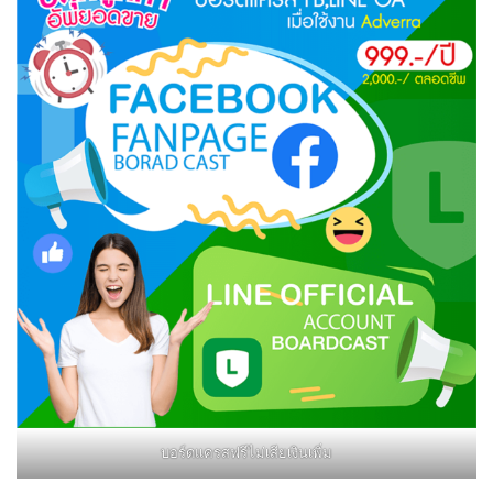
บอร์ดแครสฟรีไม่เสียเงินเพิ่ม