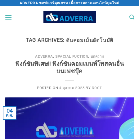
Skip
ADVERRA ซอฟแวร์คุณภาพ เพื่อการตลาดออนไลน์ยุคใหม่
to
content
TAG ARCHIVES:
ดันคอมเม้นอัตโนมัติ
ADVERRA
,
SPACIAL FUCTION
,
บทความ
ฟังก์ชันพิเศษ!! ฟังก์ชันคอมเมนท์โพสคนอื่น
บนเฟชบุ๊ค
POSTED ON
4 ตุลาคม 2023
BY
ROOT
04
ต.ค.