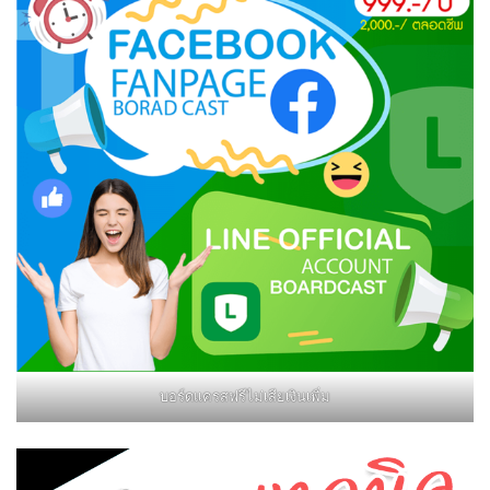
บอร์ดแครสฟรีไม่เสียเงินเพิ่ม