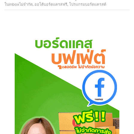
ในinboxไม่จำกัด
,
ออโต้บอร์ดแครสฟรี
,
โปรแกรมบอร์ดแครสต์