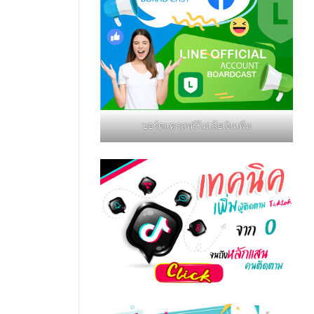
บอร์ดแครสฟรีไม่เสียเงินเพิ่ม