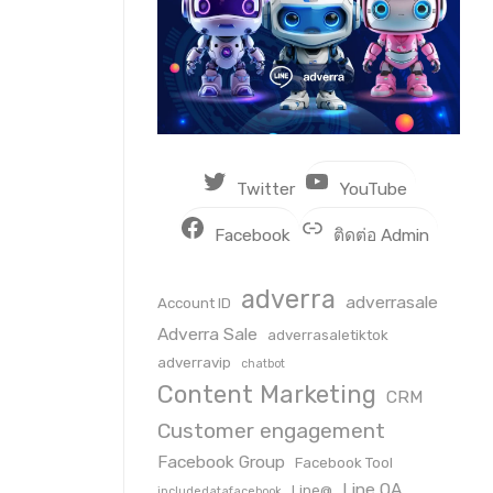
Twitter
YouTube
Facebook
ติดต่อ Admin
adverra
adverrasale
Account ID
Adverra Sale
adverrasaletiktok
adverravip
chatbot
Content Marketing
CRM
Customer engagement
Facebook Group
Facebook Tool
Line OA
Line@
includedatafacebook