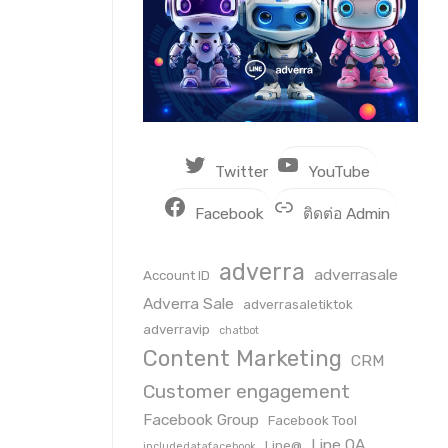
Twitter
YouTube
Facebook
ติดต่อ Admin
adverra
adverrasale
Account ID
Adverra Sale
adverrasaletiktok
adverravip
chatbot
Content Marketing
CRM
Customer engagement
Facebook Group
Facebook Tool
Line OA
Line@
includedatafacebook