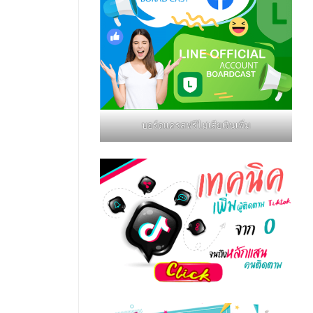
บอร์ดแครสฟรีไม่เสียเงินเพิ่ม