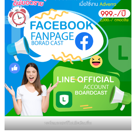
บอร์ดแครสฟรีไม่เสียเงินเพิ่ม