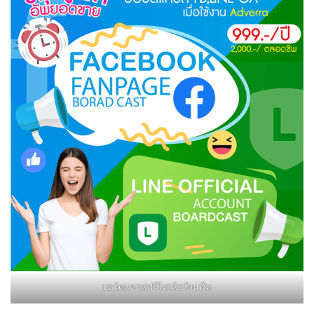
บอร์ดแครสฟรีไม่เสียเงินเพิ่ม