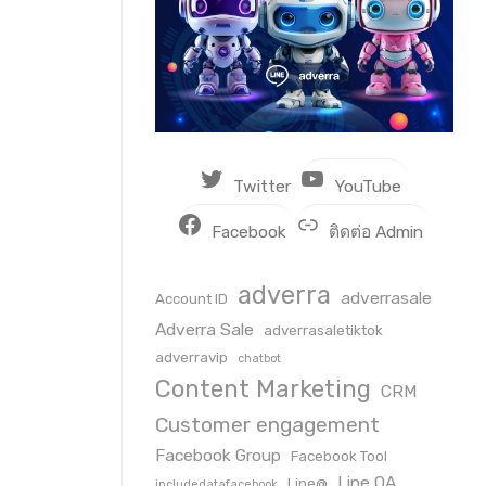
Twitter
YouTube
Facebook
ติดต่อ Admin
adverra
adverrasale
Account ID
Adverra Sale
adverrasaletiktok
adverravip
chatbot
Content Marketing
CRM
Customer engagement
Facebook Group
Facebook Tool
Line OA
Line@
includedatafacebook