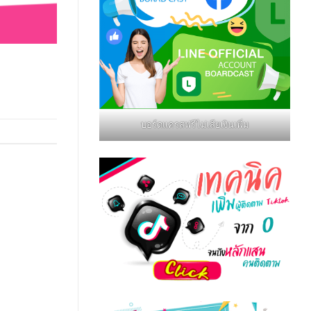
บอร์ดแครสฟรีไม่เสียเงินเพิ่ม