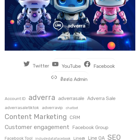
Twitter
YouTube
Facebook
ติดต่อ Admin
adverra
adverrasale
Adverra Sale
Account ID
adverrasaletiktok
adverravip
chatbot
Content Marketing
CRM
Customer engagement
Facebook Group
SEO
Line OA
Facebook Tool
Line@
includedatafacebook