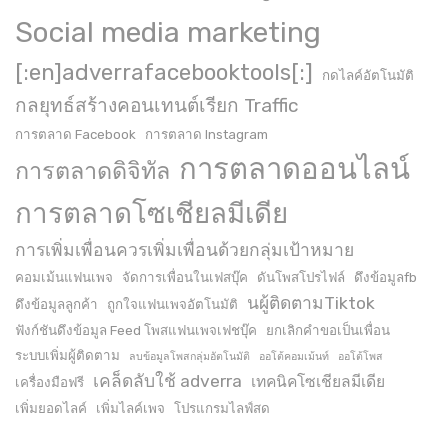
Social media marketing
[:en]adverrafacebooktools[:]
กดไลค์อัตโนมัติ
กลยุทธ์สร้างคอนเทนต์เรียก Traffic
การตลาด Facebook
การตลาด Instagram
การตลาดออนไลน์
การตลาดดิจิทัล
การตลาดโซเชียลมีเดีย
การเพิ่มเพื่อนควรเพิ่มเพื่อนด้วยกลุ่มเป้าหมาย
คอมเม้นแฟนเพจ
จัดการเพื่อนในเฟสบุ๊ค
ดันโพสโปรไฟล์
ดึงข้อมูลfb
นผู้ติดตามTiktok
ดึงข้อมูลลูกค้า
ถูกใจแฟนเพจอัตโนมัติ
ฟังก์ชันดึงข้อมูล Feed โพสแฟนเพจเฟชบุ๊ค
ยกเลิกคำขอเป็นเพื่อน
ระบบเพิ่มผู้ติดตาม
ลบข้อมูลโพสกลุ่มอัตโนมัติ
ออโต้คอมเม้นท์
ออโต้โพส
เคล็ดลับใช้ adverra
เทคนิคโซเชียลมีเดีย
เครื่องมือฟรี
เพิ่มยอดไลค์
เพิ่มไลค์เพจ
โปรแกรมไลฟ์สด