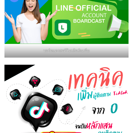
บอร์ดแครสฟรีไม่เสียเงินเพิ่ม