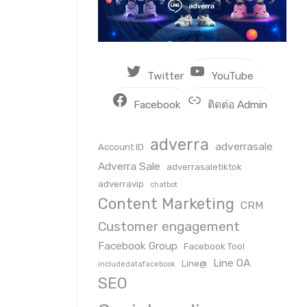
Twitter
YouTube
Facebook
ติดต่อ Admin
adverra
adverrasale
Account ID
Adverra Sale
adverrasaletiktok
adverravip
chatbot
Content Marketing
CRM
Customer engagement
Facebook Group
Facebook Tool
Line OA
Line@
includedatafacebook
SEO