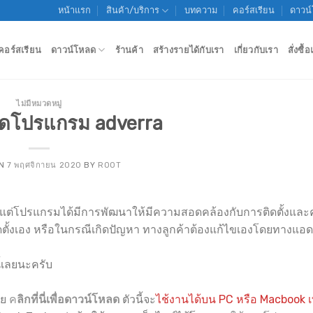
หน้าแรก
สินค้า/บริการ
บทความ
คอร์สเรียน
ดาวน
คอร์สเรียน
ดาวน์โหลด
ร้านค้า
สร้างรายได้กับเรา
เกี่ยวกับเรา
สั่งซื
ไม่มีหมวดหมู่
ดโปรแกรม adverra
ON
7 พฤศจิกายน 2020
BY
ROOT
ต่โปรแกรมได้มีการพัฒนาให้มีความสอดคล้องกับการติดตั้งและค
ดตั้งเอง หรือในกรณีเกิดปัญหา ทางลูกค้าต้องแก้ไขเองโดยทางแอด
ี้เลยนะครับ
าย
ค
ลิกที่นี่เพื่อดาวน์โหลด
ตัวนี้จะ
ไช้งานได้บน PC หรือ Macbook เท