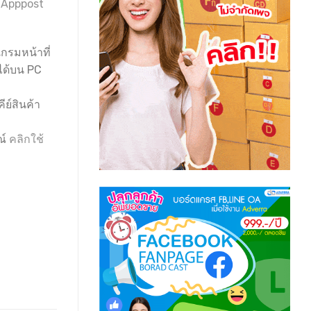
 Apppost
แกรมหน้าที่
ได้บน PC
ีย์สินค้า
ณ์
คลิกใช้