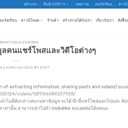
หน้าแรก
สินค้า/บริการ
บทความ
คอร์สเรียน
ดาวน
คอร์สเรียน
ดาวน์โหลด
ร้านค้า
สร้างรายได้กับเรา
เกี่ยวกับเรา
สั่งซื
MIUM TOOLS ADVERRA
อมูลคนแชร์โพสและวิดีโอต่างๆ
ON
5 พฤศจิกายน 2020
BY
ROOT
tion of extracting information, sharing posts and videos) ของส
4555124/videos/581166689257928/
รานำไอดีดังกล่าวสแกนหาข้อมูล จะได้ ID ที่แชร์โพสออกไปและ Ac
โพส เท่านั้น สามารถนำไปทำ lookalike ลงแอดต่อได้เลยนะ