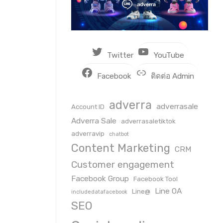
Twitter
YouTube
Facebook
ติดต่อ Admin
adverra
adverrasale
Account ID
Adverra Sale
adverrasaletiktok
adverravip
chatbot
Content Marketing
CRM
Customer engagement
Facebook Group
Facebook Tool
Line OA
Line@
includedatafacebook
SEO