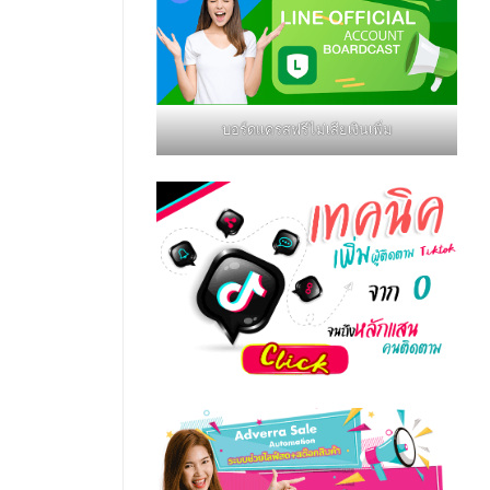
บอร์ดแครสฟรีไม่เสียเงินเพิ่ม