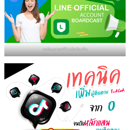
บอร์ดแครสฟรีไม่เสียเงินเพิ่ม