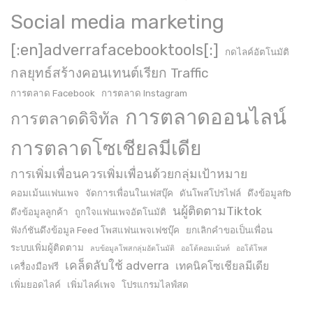
Social media marketing
[:en]adverrafacebooktools[:]
กดไลค์อัตโนมัติ
กลยุทธ์สร้างคอนเทนต์เรียก Traffic
การตลาด Facebook
การตลาด Instagram
การตลาดออนไลน์
การตลาดดิจิทัล
การตลาดโซเชียลมีเดีย
การเพิ่มเพื่อนควรเพิ่มเพื่อนด้วยกลุ่มเป้าหมาย
คอมเม้นแฟนเพจ
จัดการเพื่อนในเฟสบุ๊ค
ดันโพสโปรไฟล์
ดึงข้อมูลfb
นผู้ติดตามTiktok
ดึงข้อมูลลูกค้า
ถูกใจแฟนเพจอัตโนมัติ
ฟังก์ชันดึงข้อมูล Feed โพสแฟนเพจเฟชบุ๊ค
ยกเลิกคำขอเป็นเพื่อน
ระบบเพิ่มผู้ติดตาม
ลบข้อมูลโพสกลุ่มอัตโนมัติ
ออโต้คอมเม้นท์
ออโต้โพส
เคล็ดลับใช้ adverra
เทคนิคโซเชียลมีเดีย
เครื่องมือฟรี
เพิ่มยอดไลค์
เพิ่มไลค์เพจ
โปรแกรมไลฟ์สด