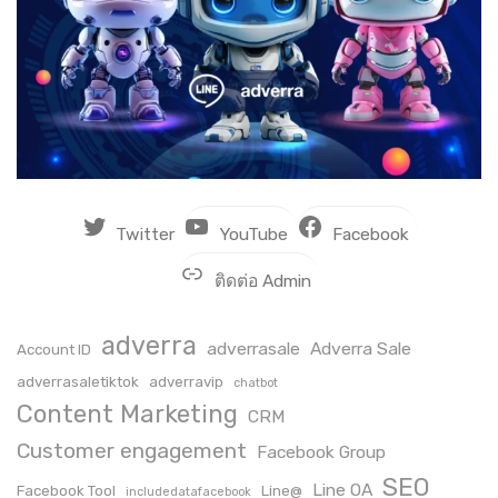
Twitter
YouTube
Facebook
ติดต่อ Admin
adverra
adverrasale
Adverra Sale
Account ID
adverrasaletiktok
adverravip
chatbot
Content Marketing
CRM
Customer engagement
Facebook Group
SEO
Line OA
Facebook Tool
Line@
includedatafacebook