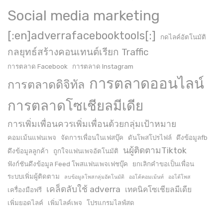
Social media marketing
[:en]adverrafacebooktools[:]
กดไลค์อัตโนมัติ
กลยุทธ์สร้างคอนเทนต์เรียก Traffic
การตลาด Facebook
การตลาด Instagram
การตลาดออนไลน์
การตลาดดิจิทัล
การตลาดโซเชียลมีเดีย
การเพิ่มเพื่อนควรเพิ่มเพื่อนด้วยกลุ่มเป้าหมาย
คอมเม้นแฟนเพจ
จัดการเพื่อนในเฟสบุ๊ค
ดันโพสโปรไฟล์
ดึงข้อมูลfb
นผู้ติดตามTiktok
ดึงข้อมูลลูกค้า
ถูกใจแฟนเพจอัตโนมัติ
ฟังก์ชันดึงข้อมูล Feed โพสแฟนเพจเฟชบุ๊ค
ยกเลิกคำขอเป็นเพื่อน
ระบบเพิ่มผู้ติดตาม
ลบข้อมูลโพสกลุ่มอัตโนมัติ
ออโต้คอมเม้นท์
ออโต้โพส
เคล็ดลับใช้ adverra
เทคนิคโซเชียลมีเดีย
เครื่องมือฟรี
เพิ่มยอดไลค์
เพิ่มไลค์เพจ
โปรแกรมไลฟ์สด