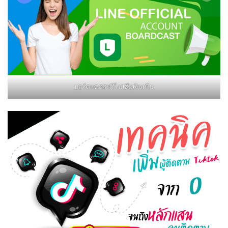
บอร์ดแครสฟรีไม่เสียเงินเพิ่ม