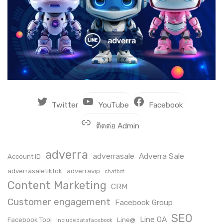
Twitter
YouTube
Facebook
ติดต่อ Admin
adverra
adverrasale
Adverra Sale
Account ID
adverrasaletiktok
adverravip
chatbot
Content Marketing
CRM
Customer engagement
Facebook Group
SEO
Line OA
Facebook Tool
Line@
includedatafacebook