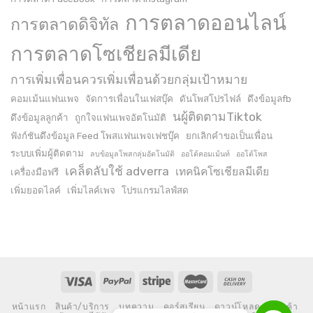
การตลาดออนไลน์
การตลาดดิจิทัล
การตลาดโซเชียลมีเดีย
การเพิ่มเพื่อนควรเพิ่มเพื่อนด้วยกลุ่มเป้าหมาย
คอมเม้นแฟนเพจ
จัดการเพื่อนในเฟสบุ๊ค
ดันโพสโปรไฟล์
ดึงข้อมูลfb
นผู้ติดตามTiktok
ดึงข้อมูลลูกค้า
ถูกใจแฟนเพจอัตโนมัติ
ฟังก์ชันดึงข้อมูล Feed โพสแฟนเพจเฟชบุ๊ค
ยกเลิกคำขอเป็นเพื่อน
ระบบเพิ่มผู้ติดตาม
ลบข้อมูลโพสกลุ่มอัตโนมัติ
ออโต้คอมเม้นท์
ออโต้โพส
เคล็ดลับใช้ adverra
เทคนิคโซเชียลมีเดีย
เครื่องมือฟรี
เพิ่มยอดไลค์
เพิ่มไลค์เพจ
โปรแกรมไลฟ์สด
หน้าแรก
สินค้า/บริการ
บทความ
คอร์สเรียน
ดาวน์โหลด
ร้านค้า