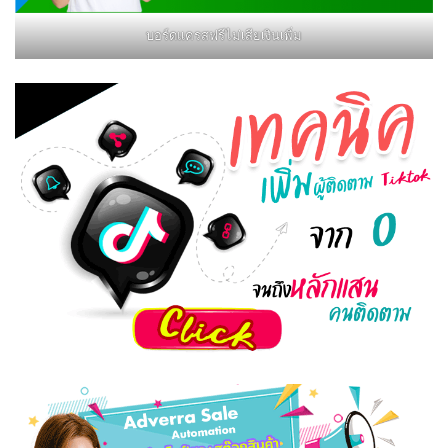
บอร์ดแครสฟรีไม่เสียเงินเพิ่ม