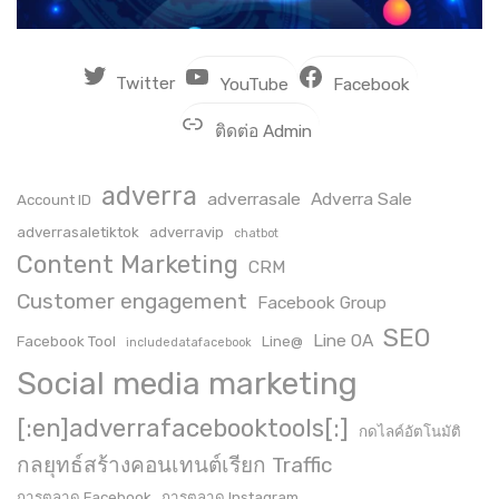
Twitter
YouTube
Facebook
ติดต่อ Admin
adverra
adverrasale
Adverra Sale
Account ID
adverrasaletiktok
adverravip
chatbot
Content Marketing
CRM
Customer engagement
Facebook Group
SEO
Line OA
Facebook Tool
Line@
includedatafacebook
Social media marketing
[:en]adverrafacebooktools[:]
กดไลค์อัตโนมัติ
กลยุทธ์สร้างคอนเทนต์เรียก Traffic
การตลาด Facebook
การตลาด Instagram