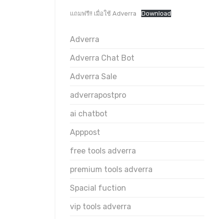
แถมฟรี!! เมื่อใช้ Adverra
Download
Adverra
Adverra Chat Bot
Adverra Sale
adverrapostpro
ai chatbot
Apppost
free tools adverra
premium tools adverra
Spacial fuction
vip tools adverra