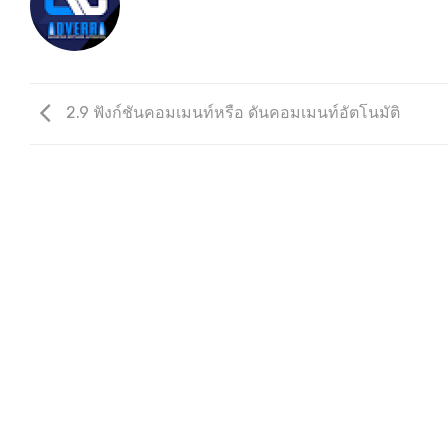
2.9 ฟังก์ชันคอมเมนท์หรือ ดันคอมเมนท์อัตโนมัติ