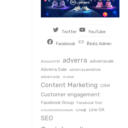
Twitter
YouTube
Facebook
ติดต่อ Admin
adverra
adverrasale
Account ID
Adverra Sale
adverrasaletiktok
adverravip
chatbot
Content Marketing
CRM
Customer engagement
Facebook Group
Facebook Tool
Line OA
Line@
includedatafacebook
SEO