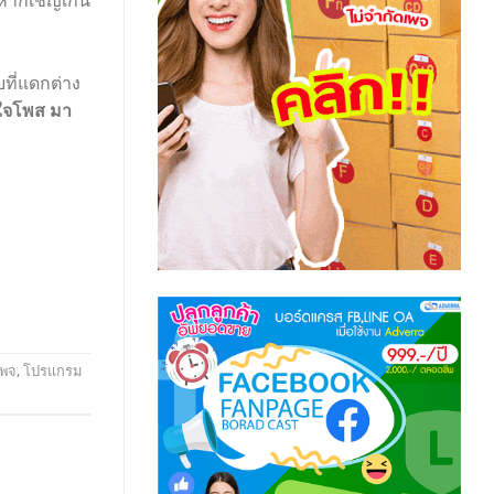
กหากเชิญเกิน
บที่แดกต่าง
กใจโพส มา
เพจ
,
โปรแกรม