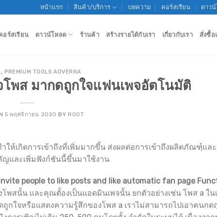
หน้าแรก
สินค้า/บริการ
บทความ
คอร์สเรียน
ดาวน
คอร์สเรียน
ดาวน์โหลด
ร้านค้า
สร้างรายได้กับเรา
เกี่ยวกับเรา
สั่งซื
A
,
PREMIUM TOOLS ADVERRA
กใจโพส มากดถูกใจแฟนเพจอัตโนมัติ
ON
5 พฤศจิกายน 2020
BY
ROOT
ทำให้เกิดการเข้าถึงที่เพิ่มมากขึ้น ส่งผลต่อการเข้าถึงผลิตภัณฑฺ์แ
และเพิ่มฟังก์ชันนี้ขึ้นมาใช้งาน
Invite people to like posts and like automatic fan page
Func
สนั้น และคุณตั้องเป็นแอดมินเพจนั้น ยกตัวอย่างเช่น โพส a ในเพ
กดถูกใจหรือแสดงความรู้สึกของโพส a เราไม่สามารถไปเอาคนกด