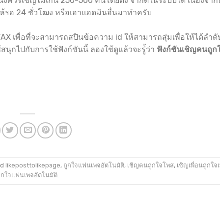
ันนึงควรเชิญไม่เกิน 250-500 คนโดยตั้ง จำกัดในระบบได้ เนื่องจา
ให้รอ 24 ชั่วโฒง หรือเอาแอดมินอื่นมาทำครับ
TAX เพื่อที่จะสามารถสปินข้อความ id ให้สามารถสุ่มเพื่อให้ได้ลำดั
้สนุกไปกับการใช้ฟังก์ชันนี้ ลองใช้ดูแล้วจะรู่้ว่า
ฟังก์ชันเชิญคนถู
ed
likeposttolikepage
,
ถูกใจแฟนเพจอัตโนมัติ
,
เชิญคนถูกใจโพส
,
เชิญเพื่อนถูกใจ
ูกใจแฟนเพจอัตโนมัติ
.