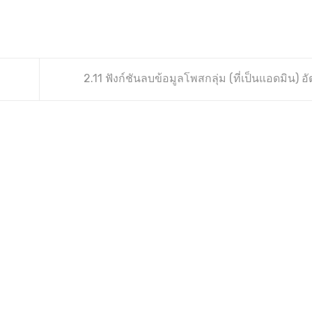
2.11 ฟังก์ชันลบข้อมูลโพสกลุ่ม (ที่เป็นแอดมิน) อ